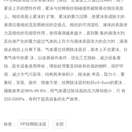
PP丝网除沫器当带有雾沫的气体以一定速度上升通过丝网时，由于
雾沫上升的惯性作用，雾沫与丝网细丝相碰撞而被附着在细丝表面
上。细丝表面上雾沫的 扩散、雾沫的重力沉降，使雾沫形成较大的
液滴沿着细丝流至两根丝的交接点。细丝的可润湿性、液体的表面张
力及细丝的毛细管作用，使得液滴越来越大，直到聚 集的液滴大到
其自身产生的重力超过气体的上升力与液体表面张力的合力时，液滴
就从细丝上分离下落。气体通过丝网除沫器后，基本上不含雾沫。分
离气体中的雾 沫，以改善操作条件，优化工艺指标，减少设备腐
蚀，延长设备使用寿命，增加处理量及回收有价值的物料，保护环
境，减少大气污染等。结构简单体积小，除沫效 率高，阻力小，重
量轻，安装、操作、维修方便，丝网除沫器对粒径≥3~5um的雾沫，
捕集效率达98%-99.8%，而气体通过除沫器的压力降却很小，只 有
250-500Pa，有利于提高设备的生产效率。
PP丝网除沫器
全部
标签：